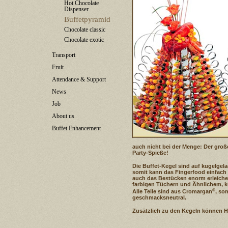
Hot Chocolate
Dispenser
Buffetpyramid
Chocolate classic
Chocolate exotic
Transport
Fruit
Attendance & Support
News
Job
About us
Buffet Enhancement
auch nicht bei der Menge: Der große
Party-Spieße!
Die Buffet-Kegel sind auf kugelgelag
somit kann das Fingerfood einfac
auch das Bestücken enorm erleiche
farbigen Tüchern und Ähnlichem, k
®
Alle Teile sind aus Cromargan
, so
geschmacksneutral.
Zusätzlich zu den Kegeln können 