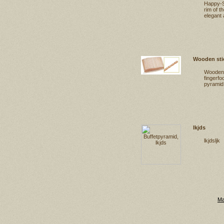
Happy-S
rim of t
elegant 
Wooden sti
Wooden s
fingerfo
pyramid
lkjds
lkjdsljk
Ma