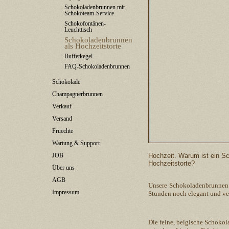
Schokoladenbrunnen mit
Schokoteam-Service
Schokofontänen-
Leuchttisch
Schokoladenbrunnen
als Hochzeitstorte
Buffetkegel
FAQ-Schokoladenbrunnen
Schokolade
Champagnerbrunnen
Verkauf
Versand
Fruechte
Wartung & Support
JOB
Hochzeit. Warum ist ein S
Hochzeitstorte?
Über uns
AGB
Unsere Schokoladenbrunnen 
Impressum
Stunden noch elegant und ver
Die feine, belgische Schokol