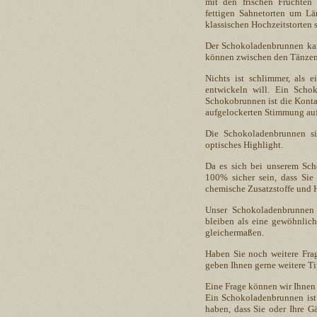
mit den frischen Früchten
fettigen Sahnetorten um Lä
klassischen Hochzeitstorten
Der Schokoladenbrunnen kann
können zwischen den Tänzen
Nichts ist schlimmer, als 
entwickeln will. Ein Scho
Schokobrunnen ist die Konta
aufgelockerten Stimmung auf 
Die Schokoladenbrunnen s
optisches Highlight.
Da es sich bei unserem Sc
100% sicher sein, dass Sie
chemische Zusatzstoffe und 
Unser Schokoladenbrunnen 
bleiben als eine gewöhnlic
gleichermaßen.
Haben Sie noch weitere Frag
geben Ihnen gerne weitere T
Eine Frage können wir Ihnen
Ein Schokoladenbrunnen ist 
haben, dass Sie oder Ihre G