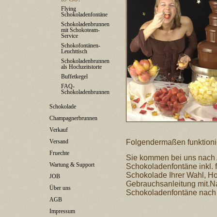
Flying
Schokoladenfontäne
Schokoladenbrunnen
mit Schokoteam-
Service
Schokofontänen-
Leuchttisch
Schokoladenbrunnen
als Hochzeitstorte
Buffetkegel
FAQ-
Schokoladenbrunnen
Schokolade
Champagnerbrunnen
Verkauf
Versand
Folgendermaßen funktioni
Fruechte
Sie kommen bei uns nach 
Wartung & Support
Schokoladenfontäne inkl. f
Schokolade Ihrer Wahl, Hol
JOB
Gebrauchsanleitung mit.Na
Über uns
Schokoladenfontäne nach I
AGB
Impressum