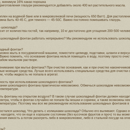
, минимум 16% какао порошка
приготовления глазури рекомендуется добавлять около 400 мл растительного масла.
плен на водяной бане или в микроволновой печи (мощность 650 Ватт). Для растоплени
жна быть 40-45 С, для темного — 45-50С. Важно постоянно помешивать глазурь.
о шоколада?
ит от количества гостей, так например, 10 кг достаточно для угощения 200-500 челове
т шоколадный фонтан работать непрерывно? Мы рекомендуем не использовать шокола
ладный фонтан?
можно мыть в посудомоечной машине, поместите цилиндр, подставки, шланги и верх
 Важно помнить, что основание фонтана нельзя помещать в воду, поэтому просто очис
лабом мыльном растворе.
внимание при мытье фонтана? При очистке основания, как и при очистке наконечников
ные моющие средства. Лучше всего использовать специальные средства для очистки с
м, чтобы жидкость не попала в агрегат.
сность при использовании шоколадного фонтана?
вании шоколадного фонтана практически невозможно. Обжечься шоколадом невозможн
температуре.
ать фонтаны на открытом воздухе? В таком случае шоколадный фонтан должен находи
 ветра, чтобы в фонтан случайно не попали бы мошки и соринки, а также возможны не
емпературы. Поэтому мы все же рекомендуем использование шоколадных фонтанов в
с остался шоколад. Что делать с излишками шоколада? Обычно его выливают. Однако 
находите, что он еще в хорошем состоянии (без кусочков фруктов и проч) то вы може
ния емкость а потом разогреть либо в микроволновке, либо в стальной посуде на огн
осы?