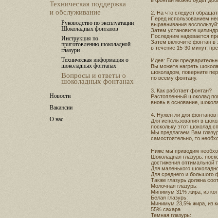
в фонтан можно будет доб
Техническая поддержка
и обслуживание
2. На что следует обраща
Перед использованием нео
Руководство по эксплуатации
выравнивания воспользуй
Шоколадных фонтанов
Затем установите цилиндр
Последним надевается пре
Инструкция по
Затем включите фонтан в 
приготовлению шоколадной
в течение 15-30 минут, пр
глазури
Техническая информация о
Идея: Если предварительно
шоколадных фонтанах
Вы можете нагреть шокола
шоколадом, поверните пе
Вопросы и ответы о
по всему фонтану.
шоколадных фонтанах
3. Как работает фонтан?
Новости
Растопленный шоколад пом
вновь в основание, шокола
Вакансии
4. Нужен ли для фонтанов
О нас
Для использования в шоко
поскольку этот шоколад с
Мы предлагаем Вам глазур
самостоятельно, то необхо
Ниже мы приводим необхо
Шоколадная глазурь: поск
достижения оптимальной т
Для маленького шоколадно
Для среднего и большого 
Также глазурь должна соо
Молочная глазурь:
Минимум 31% жира, из ко
Белая глазурь:
Минимум 23,5% жира, из 
55% сахара
Темная глазурь: