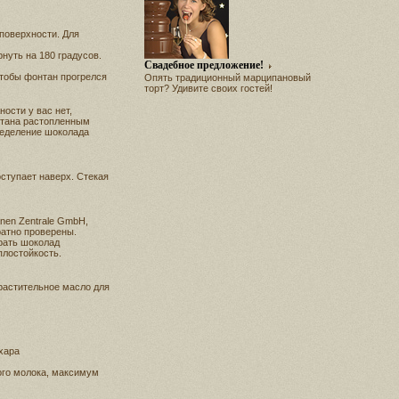
поверхности. Для
нуть на 180 градусов.
Свадебное предложение!
чтобы фонтан прогрелся
Опять традиционный марципановый
торт? Удивите своих гостей!
ости у вас нет,
онтана растопленным
ределение шоколада
ступает наверх. Стекая
nen Zentrale GmbH,
ратно проверены.
рать шоколад
плостойкость.
 растительное масло для
хара
ого молока, максимум