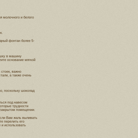
я молочного и белого
к.
дный фонтан более 5-
ушку в машину
тите основание мягкой
 стоек, важно
тали, а также очень
о, поскольку шоколад
ться под навесом
которые трудности
 закрытом помещении.
если Вам жаль выливать
те перелить его
е и использовать