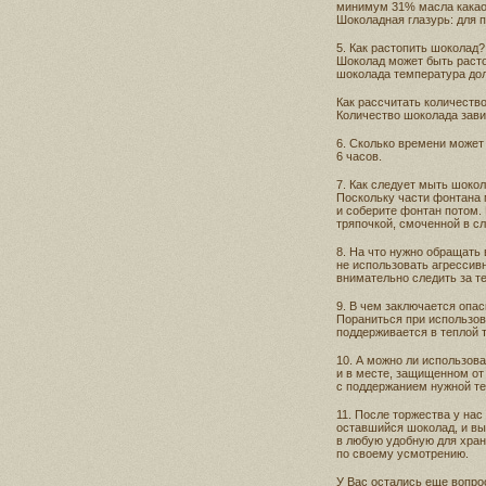
минимум 31% масла какао
Шоколадная глазурь: для 
5. Как растопить шоколад?
Шоколад может быть расто
шоколада температура дол
Как рассчитать количеств
Количество шоколада завис
6. Сколько времени може
6 часов.
7. Как следует мыть шоко
Поскольку части фонтана 
и соберите фонтан потом.
тряпочкой, смоченной в с
8. На что нужно обращать 
не использовать агрессив
внимательно следить за те
9. В чем заключается опа
Пораниться при использо
поддерживается в теплой 
10. А можно ли использов
и в месте, защищенном от
с поддержанием нужной т
11. После торжества у на
оставшийся шоколад, и вы 
в любую удобную для хране
по своему усмотрению.
У Вас остались еще вопр