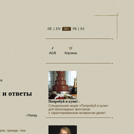
DE
EN
RU
FR
ES
AGB
Корзина
ти
 и ответы
Попробуй и купи!
Специальная акция «Попробуй и купи»
для Шоколадных фонтанов
с гарантированным возвратом денег!
Назад
рев, прежде, чем