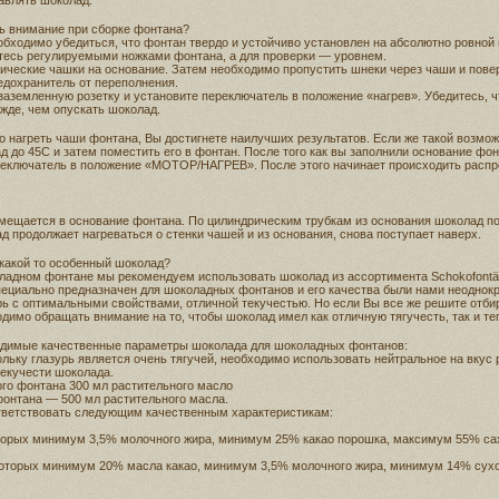
авлять шоколад.
ть внимание при сборке фонтана?
бходимо убедиться, что фонтан твердо и устойчиво установлен на абсолютно ровной 
тесь регулируемыми ножками фонтана, а для проверки — уровнем.
ические чашки на основание. Затем необходимо пропустить шнеки через чаши и повер
дохранитель от переполнения.
заземленную розетку и установите переключатель в положение «нагрев». Убедитесь, 
ежде, чем опускать шоколад.
 нагреть чаши фонтана, Вы достигнете наилучших результатов. Если же такой возможн
д до 45С и затем поместить его в фонтан. После того как вы заполнили основание ф
реключатель в положение «МОТОР/НАГРЕВ». После этого начинает происходить расп
ещается в основание фонтана. По цилиндрическим трубкам из основания шоколад по
д продолжает нагреваться о стенки чашей и из основания, снова поступает наверх.
 какой то особенный шоколад?
ладном фонтане мы рекомендуем использовать шоколад из ассортимента Schokofontä
пециально предназначен для шоколадных фонтанов и его качества были нами неоднок
ь с оптимальными свойствами, отличной текучестью. Но если Вы все же решите отби
димо обращать внимание на то, чтобы шоколад имел как отличную тягучесть, так и те
димые качественные параметры шоколада для шоколадных фонтанов:
ольку глазурь является очень тягучей, необходимо использовать нейтральное на вкус
екучести шоколада.
го фонтана 300 мл растительного масло
фонтана — 500 мл растительного масла.
тветствовать следующим качественным характеристикам:
торых минимум 3,5% молочного жира, минимум 25% какао порошка, максимум 55% са
которых минимум 20% масла какао, минимум 3,5% молочного жира, минимум 14% сух