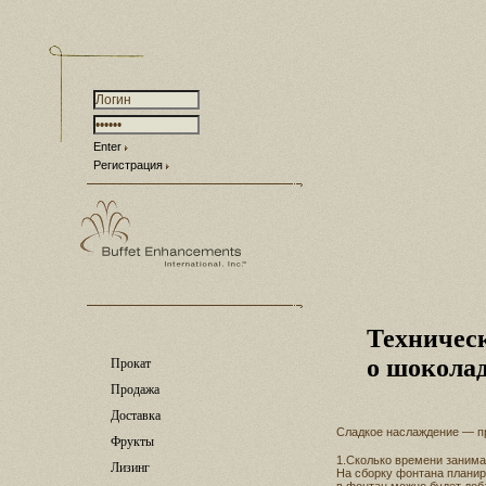
Enter
Регистрация
Техничес
о шокола
Прокат
Продажа
Доставка
Сладкое наслаждение — п
Фрукты
1.Сколько времени занима
Лизинг
На сборку фонтана планиру