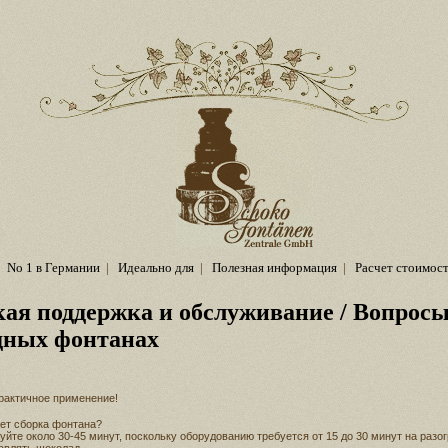
No 1 в Германии
|
Идеально для
|
Полезная информация
|
Расчет стоимос
кая поддержка и обслуживание
/ Вопросы
дных фонтанах
рактичное применение!
ет сборка фонтана?
йте около 30-45 минут, поскольку оборудованию требуется от 15 до 30 минут на разог