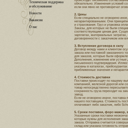
происходит письменно согласованн
Техническая поддержка
обязательно. Изменения условий со 
и обслуживание
если они явно не противоречат ого
Новости
2. Цены
Если специально не оговорено иное
Вакансии
негарантированными. Они принципи
и страхования. Груз и упаковка опл
О нас
Заказы, для которых не были специ
соответствующим ценам дня. Сущес
зарплатах, материальных затратах, и
договоренности с заказчиком или в
3. Вступление договора в силу
Договор между нами и клиентом осу
заказа или поставкой заказанного т
для заказов, которые были оформл
Дополнения, изменение или устные
письменного подтверждения. Иллюстр
указаны в каталогах, прейскурантах
приближенные значения и негарант
4. Стоимость доставки
Поставки происходят по нашему выб
компанией, железной дорогой или 
товар непосредственно пересылается
сохранность груза переходит на зака
завод.
Если не оговорено иначе, поставка 
нашего поставщика. Стоимость пос
оплачивает либо заказчик, либо Sch
5. Сроки поставки, форс-мажор, 
Указанные сроки поставки неоконча
которые нужны для исполнения зак
заказа. Отправка считается соверше
склад или указана готовность отпр