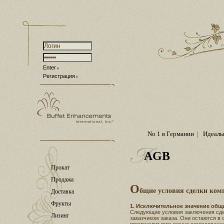
Enter
Регистрация
No 1 в Германии
|
Идеаль
AGB
Прокат
Продажа
О
бщие условия сделки ком
Доставка
Фрукты
1. Исключительное значение общ
Следующие условия заключения сд
Лизинг
заказчиком заказа. Они остаются в 