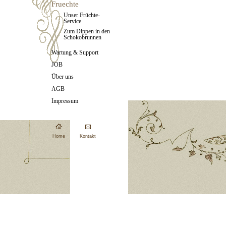
Fruechte
Unser Früchte-
Service
Zum Dippen in den
Schokobrunnen
Wartung & Support
JOB
Über uns
AGB
Impressum
Home
Kontakt