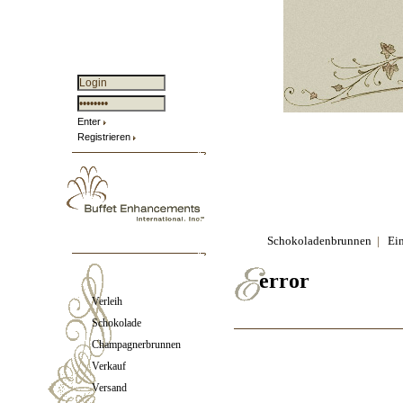
Enter
Registrieren
Schokoladenbrunnen
|
Ei
error
Verleih
Schokolade
Champagnerbrunnen
Verkauf
Versand