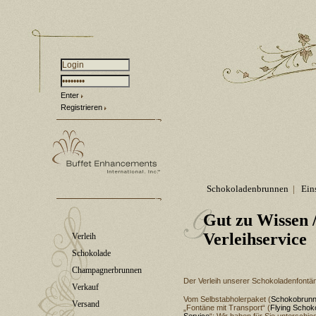
Enter
Registrieren
Schokoladenbrunnen
|
Ein
Gut zu Wissen
Verleihservice
Verleih
Schokolade
Champagnerbrunnen
Der Verleih unserer Schokoladenfontäne
Verkauf
Vom Selbstabholerpaket (
Schokobrunn
Versand
„Fontäne mit Transport“ (
Flying Schok