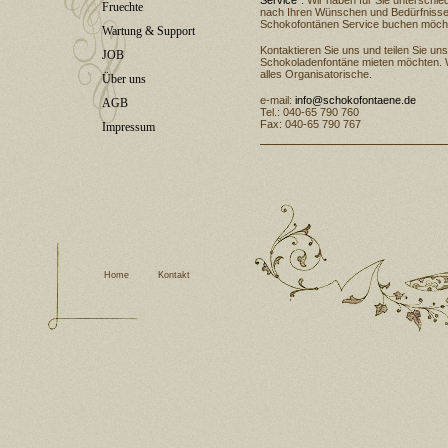
Service
“: Wir haben für Sie unterschi
Fruechte
nach Ihren Wünschen und Bedürfnisse
Schokofontänen Service buchen möch
Wartung & Support
Kontaktieren Sie uns und teilen Sie uns
JOB
Schokoladenfontäne mieten möchten. Wi
alles Organisatorische.
Über uns
e-mail:
info@schokofontaene.de
AGB
Tel.: 040-65 790 760
Fax: 040-65 790 767
Impressum
Home
Kontakt