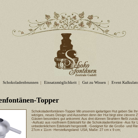
Schokoladenbrunnen
|
Einsatzmöglichkeit
|
Gut zu Wissen
|
Event Kalkulat
enfontänen-Topper
Schokoladenfontänen-Topper Mit unserem igelartigen Hut geben Sie Ih
witziges, neues Design und Aussehen denn der Hut birgt eine clevere Zu
Gästen besonders gut ankommt: Aus drei dünnen Strahlern fließt zusätz
-Aufsatz aus rostfreiem Edelstahl für die Schokoladenfontäne -Aus für 
unbedenklichem Edelstahl hergestellt. -Geeignet für die Große- und Ri
27cm x 11cm -Herstellungsland: USA; Maße: 27 cm x 9 cm;