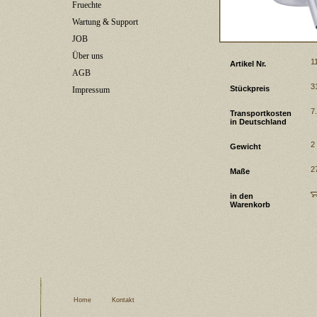
Fruechte
Wartung & Support
JOB
Über uns
1
Artikel Nr.
AGB
3
Stückpreis
Impressum
7
Transportkosten
in Deutschland
2
Gewicht
2
Maße
in den
Warenkorb
Home
Kontakt