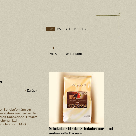
DE
EN
RU
FR
ES
AGB
Warenkorb
or
Zurück
rer Schokofontäne ein
satzfunktion, die bei den
lich Schokolade. Details:
Lebensmittel
esenfontäne. -Maße:
Schokolade für den Schokobrunnen und
andere süße Desserts