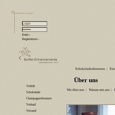
Enter
Registrieren
Schokoladenbrunnen
|
Ein
Über uns
Verleih
Wir über uns
|
Warum mit uns
|
Schokolade
Champagnerbrunnen
Verkauf
Versand