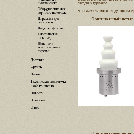
шампанского
звездных гурманов.
Оборудование для
В продаже имеются следующие мод
горячего шоколада
Пирамида для
Оригинальный четыр
фуршетов
Водяные фонтаны
Классический
шоколад
Шоколад с
экзотическими
вкусами
Доставка
Фрукты
Лизинг
Техническая поддержка
и обслуживание
Новости
Вакансии
О нас
Оригинальный четыр