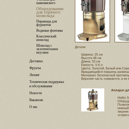
шампанского
Оборудование
для горячего
шоколада
Пирамида для
фуршетов
Водяные фонтаны
Классический
шоколад
Шоколад с
Детали:
экзотическими
вкусами
Ширина: 25 см
Высота 48 см
Доставка
Длина: 33 см
Емкость: 5-6 л
Фрукты
Цвета: Золотой, Белый или Сер
Вращающийся поршень размеши
Лизинг
Материал: Безопасный противо
Верхняя часть снимается, и е
Техническая поддержка
и обслуживание
Аппарат дл
Новости
Heiße S
Вакансии
Оборудо
Позволя
О нас
нежный 
лишних 
эспрес