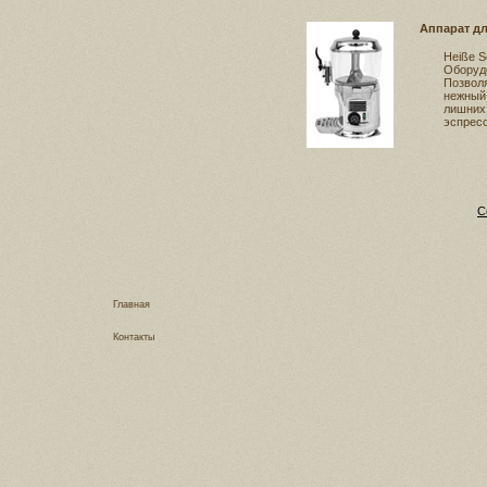
Аппарат дл
Heiße S
Оборудо
Позволя
нежный 
лишних 
эспрес
С
Главная
Контакты