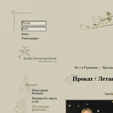
Enter
Регистрация
No 1 в Германии
|
Идеаль
Прокат
/ Лет
Прокат
Шоколадные
Фонтаны
Servi
Фонтаны без пакета
услуг
Летающие
фонтаны