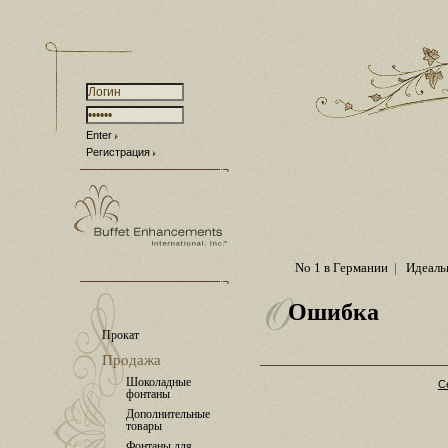
Enter
Регистрация
No 1 в Германии
|
Идеаль
Ошибка
Прокат
Продажа
Шоколадные
С
фонтаны
Дополнительные
товары
Фонтаны для