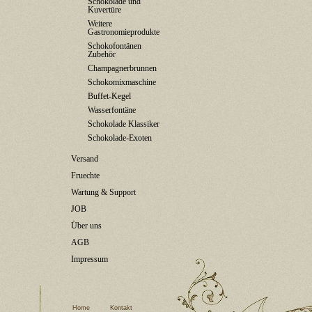
Schokolade und
Kuvertüre
Weitere
Gastronomieprodukte
Schokofontänen
Zubehör
Champagnerbrunnen
Schokomixmaschine
Buffet-Kegel
Wasserfontäne
Schokolade Klassiker
Schokolade-Exoten
Versand
Fruechte
Wartung & Support
JOB
Über uns
AGB
Impressum
Home
Kontakt