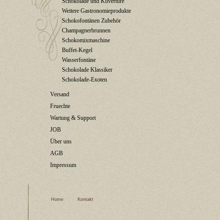
Schokolade und Kuvertüre
Weitere Gastronomieprodukte
Schokofontänen Zubehör
Champagnerbrunnen
Schokomixmaschine
Buffet-Kegel
Wasserfontäne
Schokolade Klassiker
Schokolade-Exoten
Versand
Fruechte
Wartung & Support
JOB
Über uns
AGB
Impressum
Home
Kontakt