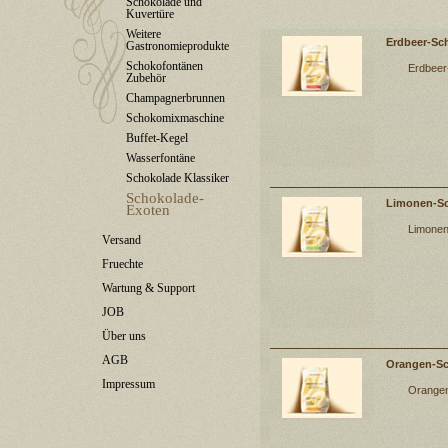
Schokolade und
Kuvertüre
Weitere
Erdbeer-Sc
Gastronomieprodukte
Schokofontänen
Erdbeer
Zubehör
Champagnerbrunnen
Schokomixmaschine
Buffet-Kegel
Wasserfontäne
Schokolade Klassiker
Schokolade-
Limonen-Sc
Exoten
Limonen
Versand
Fruechte
Wartung & Support
JOB
Über uns
AGB
Orangen-S
Impressum
Orangen