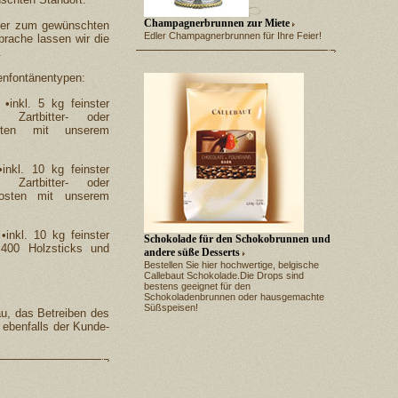
Champagnerbrunnen zur Miete
rier zum gewünschten
Edler Champagnerbrunnen für Ihre Feier!
rache lassen wir die
.
denfontänentypen:
.
•
inkl. 5 kg feinster
 Zartbitter- oder
osten mit unserem
•
inkl. 10 kg feinster
 Zartbitter- oder
kosten mit unserem
.
•
inkl. 10 kg feinster
Schokolade für den Schokobrunnen und
d 400 Holzsticks und
andere süße Desserts
Bestellen Sie hier hochwertige, belgische
Callebaut Schokolade.Die Drops sind
bestens geeignet für den
Schokoladenbrunnen oder hausgemachte
Süßspeisen!
au, das Betreiben des
ebenfalls der Kunde-