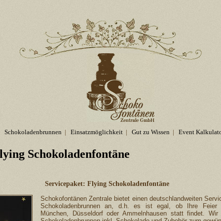
Schokoladenbrunnen
|
Einsatzmöglichkeit
|
Gut zu Wissen
|
Event Kalkulat
lying Schokoladenfontäne
Servicepaket: Flying Schokoladenfontäne
Schokofontänen Zentrale bietet einen deutschlandweiten Servic
Schokoladenbrunnen an, d.h. es ist egal, ob Ihre Feier 
München, Düsseldorf oder Ammelnhausen statt findet. Wir 
Schokoladenbrunnen inkl. Schokolade und Zubehör zum gewün