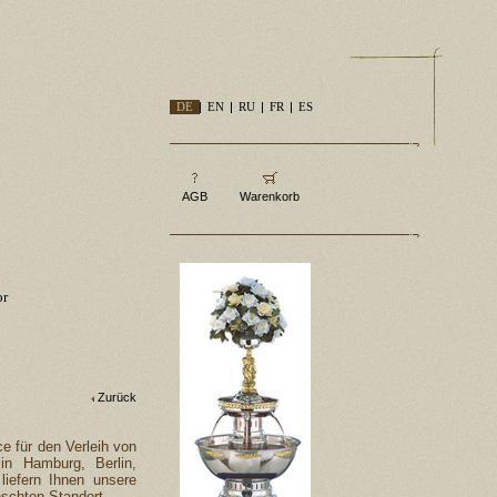
DE
EN
RU
FR
ES
AGB
Warenkorb
or
Zurück
e für den Verleih von
in Hamburg, Berlin,
liefern Ihnen unsere
schten Standort.