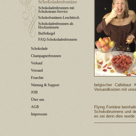
Schokoladenfontäne
Schokoladenbrunnen mit
Schokoteam-Service
Schokofontänen-Leuchttisch
Schokoladenbrunnen als
Hochzeitstorte
Buffetkegel
FAQ-Schokoladenbrunnen
Schokolade
Champagnerbrunnen
Verkauf
Versand
Fruechte
belgischer Callebaut 
Wartung & Support
Versandkosten mit unse
JOB
Über uns
AGB
Flying Fontäne beinhal
Schokobrunnens und de
Impressum
es sei denn dies wurde 