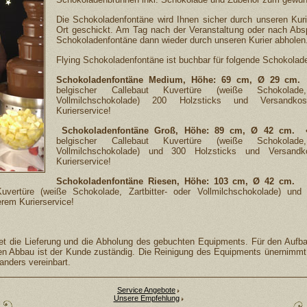
Die Schokoladenfontäne wird Ihnen sicher durch unseren Ku
Ort geschickt. Am Tag nach der Veranstaltung oder nach Absp
Schokoladenfontäne dann wieder durch unseren Kurier abholen
Flying Schokoladenfontäne ist buchbar für folgende Schokola
Schokoladenfontäne Medium, Höhe: 69 cm, Ø 29 cm
belgischer Callebaut Kuvertüre (weiße Schokolade,
Vollmilchschokolade) 200 Holzsticks und Versandk
Kurierservice!
Schokoladenfontäne Groß, Höhe: 89 cm, Ø 42 cm.
belgischer Callebaut Kuvertüre (weiße Schokolade,
Vollmilchschokolade) und 300 Holzsticks und Versand
Kurierservice!
Schokoladenfontäne Riesen, Höhe: 103 cm, Ø 42 cm
Kuvertüre (weiße Schokolade, Zartbitter- oder Vollmilchschokolade) un
rem Kurierservice!
tet die Lieferung und die Abholung des gebuchten Equipments. Für den Aufb
n Abbau ist der Kunde zuständig. Die Reinigung des Equipments ünernimmt 
anders vereinbart.
Service Angebote
Unsere Empfehlung