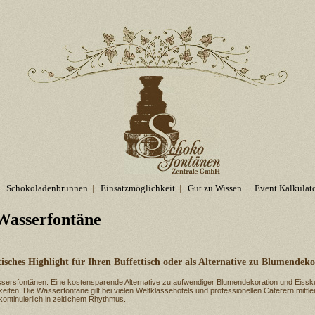
Schokoladenbrunnen
|
Einsatzmöglichkeit
|
Gut zu Wissen
|
Event Kalkulat
Wasserfontäne
isches Highlight für Ihren Buffettisch oder als Alternative zu Blumendeko
sersfontänen: Eine kostensparende Alternative zu aufwendiger Blumendekoration und Eissku
keiten. Die Wasserfontäne gilt bei vielen Weltklassehotels und professionellen Caterern mittl
ontinuierlich in zeitlichem Rhythmus.