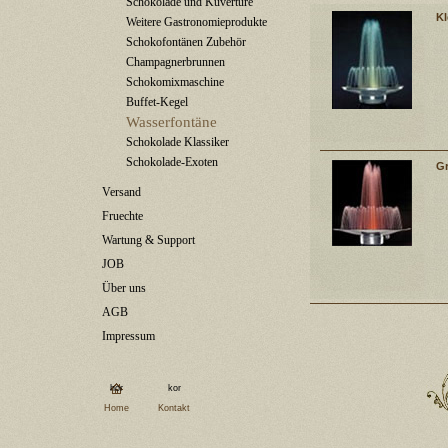
Schokolade und Kuvertüre
Kl
Weitere Gastronomieprodukte
Schokofontänen Zubehör
Champagnerbrunnen
Schokomixmaschine
Buffet-Kegel
Wasserfontäne
Schokolade Klassiker
Schokolade-Exoten
G
Versand
Fruechte
Wartung & Support
JOB
Über uns
AGB
Impressum
Home
Kontakt