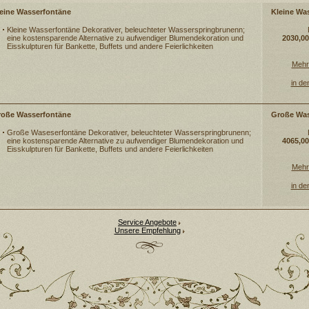
eine Wasserfontäne
Kleine Wa
Kleine Wasserfontäne Dekorativer, beleuchteter Wasserspringbrunenn;
eine kostensparende Alternative zu aufwendiger Blumendekoration und
2030,00
Eisskulpturen für Bankette, Buffets und andere Feierlichkeiten
Mehr
in d
roße Wasserfontäne
Große Was
Große Waseserfontäne Dekorativer, beleuchteter Wasserspringbrunenn;
eine kostensparende Alternative zu aufwendiger Blumendekoration und
4065,00
Eisskulpturen für Bankette, Buffets und andere Feierlichkeiten
Mehr
in d
Service Angebote
Unsere Empfehlung