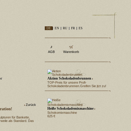
DE
EN
RU
FR
ES
AGB
Warenkorb
or
Aktion Schokoladenbrunnen
TOP-Preis für unsere Profi-
Schokoladenbrunnnen.Greifen Sie jtzt zu!
Zurück
Heiße Schokolademixmaschine
ration!
Schokomixmaschine
625 €
lpturen für Bankette,
erweile als Standard. Das