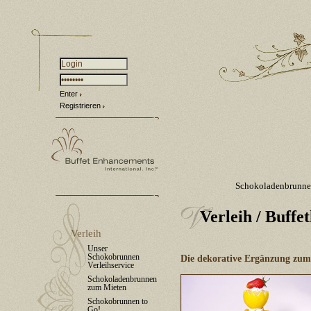
Enter
Registrieren
Schokoladenbrunn
Verleih
/ Buffet
Verleih
Unser
Schokobrunnen
Die dekorative Ergänzung zu
Verleihservice
Schokoladenbrunnen
zum Mieten
Schokobrunnen to
Go!