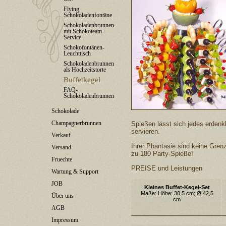
Flying
Schokoladenfontäne
Schokoladenbrunnen
mit Schokoteam-
Service
Schokofontänen-
Leuchttisch
Schokoladenbrunnen
als Hochzeitstorte
Buffetkegel
FAQ-
Schokoladenbrunnen
Schokolade
Champagnerbrunnen
Spießen lässt sich jedes erdenk
servieren.
Verkauf
Ihrer Phantasie sind keine Grenz
Versand
zu 180 Party-Spieße!
Fruechte
PREISE und Leistungen
Wartung & Support
JOB
Kleines Buffet-Kegel-Set
Maße: Höhe: 30,5 cm; Ø 42,5
Über uns
cm
AGB
Impressum