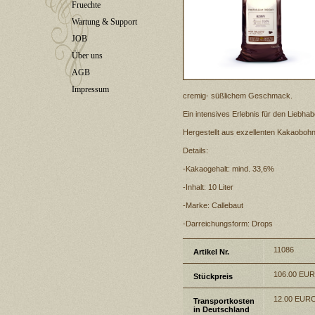
Fruechte
Wartung & Support
JOB
Über uns
AGB
Impressum
cremig- süßlichem Geschmack.
Ein intensives Erlebnis für den Liebhab
Hergestellt aus exzellenten Kakaoboh
Details:
-Kakaogehalt: mind. 33,6%
-Inhalt: 10 Liter
-Marke: Callebaut
-Darreichungsform: Drops
11086
Artikel Nr.
106.00 EU
Stückpreis
12.00 EUR
Transportkosten
in Deutschland